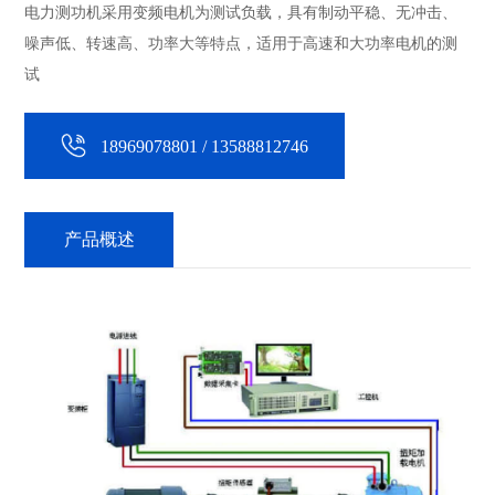
电力测功机采用变频电机为测试负载，具有制动平稳、无冲击、
噪声低、转速高、功率大等特点，适用于高速和大功率电机的测
试
18969078801 / 13588812746
产品概述