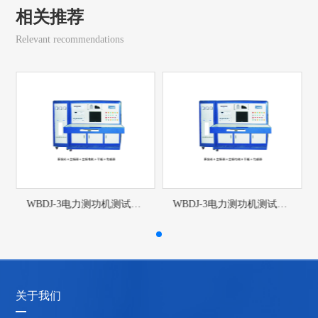
相关推荐
Relevant recommendations
WBDJ-3电力测功机测试系统
WBDJ-3电力测功机测试系统
关于我们