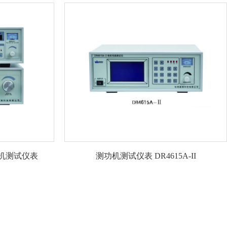
测功机测试仪表
测功机测试仪表 DR4615A-II