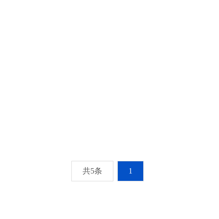
共5条
1