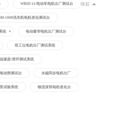
台
WBDJ-14 电动车电机出厂测试台
收起
SM-1008洗衣机电机老化测试台
系统
电动窗帘电机出厂测试台
双工位电机出厂测试系统
连接器/滑环测试系统
电动势测试台
永磁同步电机出厂
泵试验系统
物流滚筒电机老化台