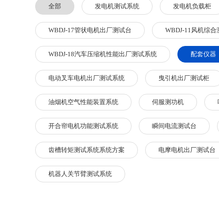
全部
发电机测试系统
发电机负载柜
WBDJ-17管状电机出厂测试台
WBDJ-11风机综
WBDJ-18汽车压缩机性能出厂测试系统
配套仪器
电动叉车电机出厂测试系统
曳引机出厂测试柜
油烟机空气性能装置系统
伺服测功机
开合帘电机功能测试系统
瞬间电流测试台
齿槽转矩测试系统系统方案
电摩电机出厂测试台
机器人关节臂测试系统