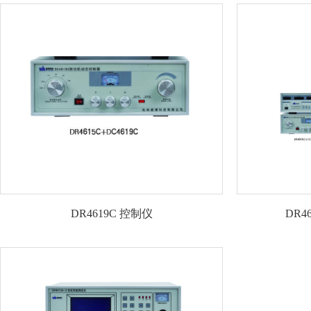
DR4619C 控制仪
DR4