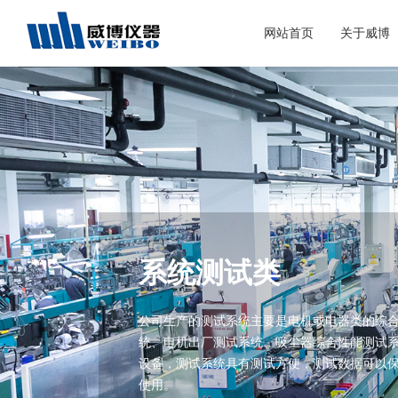
网站首页
关于威博
系统测试类
公司生产的测试系统主要是电机或电器类的综
统、电机出厂测试系统、吸尘器综合性能测试
设备，测试系统具有测试方便，测试数据可以
使用。