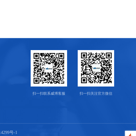
扫一扫联系威博客服
扫一扫关注官方微信
4299号-1