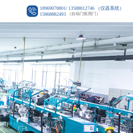
18969078801/ 13588812746 （仪器系统）
15868882493
（自动门医用门）