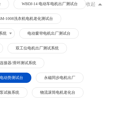
台
WBDJ-14 电动车电机出厂测试台
收起
SM-1008洗衣机电机老化测试台
系统
电动窗帘电机出厂测试台
双工位电机出厂测试系统
连接器/滑环测试系统
电动势测试台
永磁同步电机出厂
泵试验系统
物流滚筒电机老化台