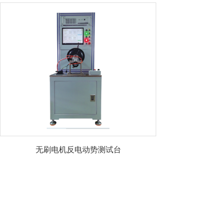
无刷电机反电动势测试台